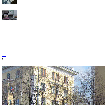
↑
←
Ctrl
→