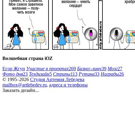
Волшебная страна iOZ
Егор Жгун
Участие в проектах
269
Бизнес-линч
39
Мозг
27
Фото дня
23
Техдизайн
5
Стрипы
113
Рутина
33
Награды
26
© 1995–2026
Студия Артемия Лебедева
mailbox@artlebedev.ru
,
адреса и телефоны
Заказать дизайн...