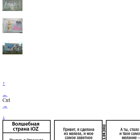
↑
←
Ctrl
→
↓