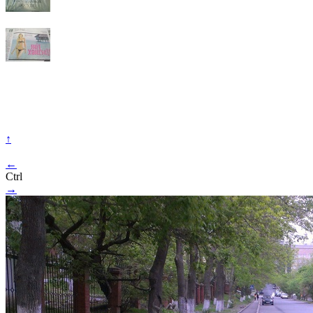
↑
←
Ctrl
→