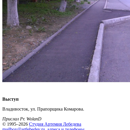
Выступ
Владивосток, ул. Прапорщика Комарова.
Прислал Pr. WolanD
© 1995–2026
Студия Артемия Лебедева
mailbox@artlebedev.ru
,
адреса и телефоны