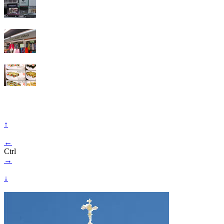
↑
←
Ctrl
→
↓