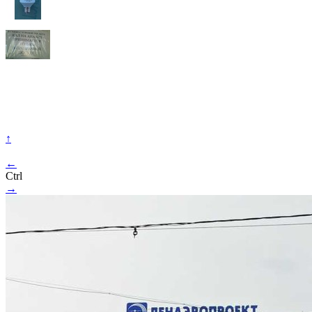
↑
←
Ctrl
→