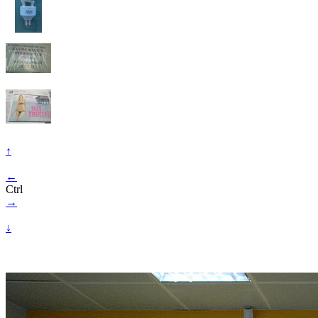
↑
←
Ctrl
→
↓