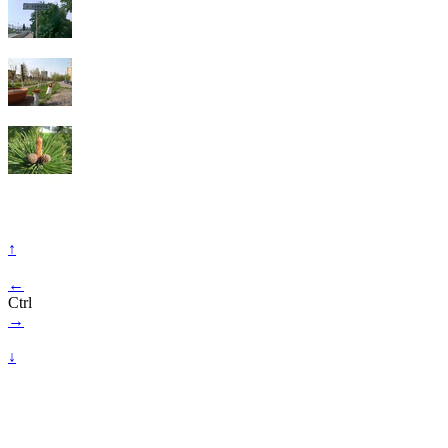
↑
←
Ctrl
→
↓