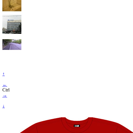
↑
←
Ctrl
→
↓