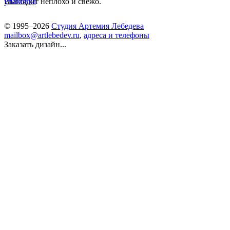
Выглядит неплохо и свежо.
упаковка
© 1995–2026
Студия Артемия Лебедева
mailbox@artlebedev.ru
,
адреса и телефоны
Заказать дизайн...