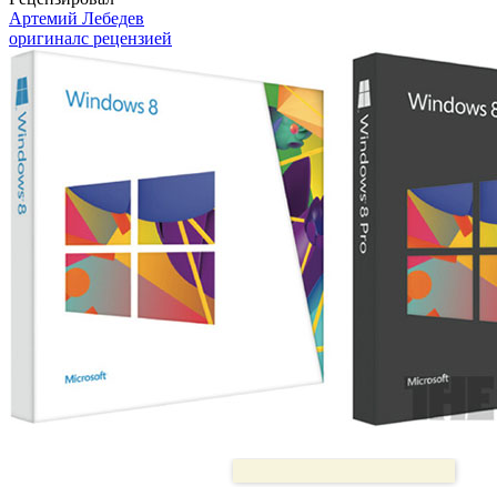
Артемий Лебедев
оригинал
с рецензией