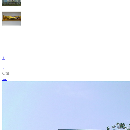
↑
←
Ctrl
→