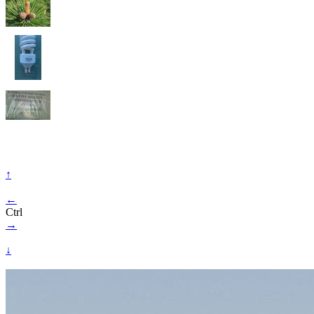
↑
←
Ctrl
→
↓