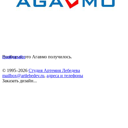
Вообще-то это Агавмо получилось.
графдизайн
© 1995–2026
Студия Артемия Лебедева
mailbox@artlebedev.ru
,
адреса и телефоны
Заказать дизайн...