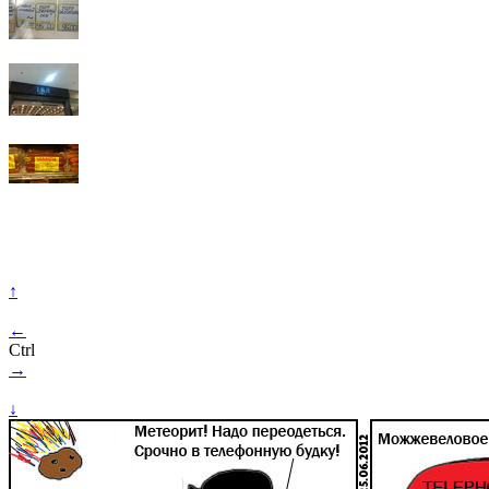
↑
←
Ctrl
→
↓