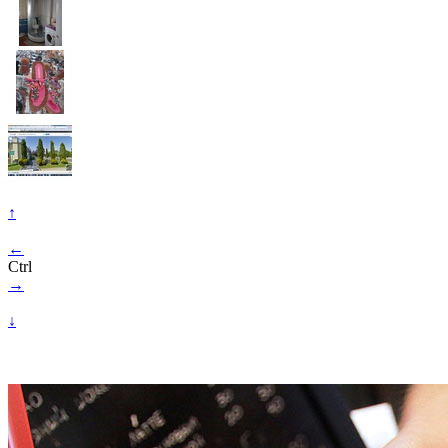
↑
←
Ctrl
→
↓