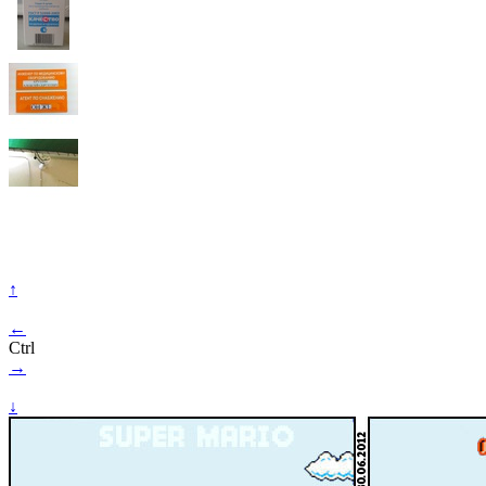
↑
←
Ctrl
→
↓