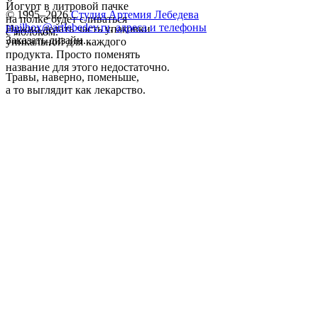
Йогурт в литровой пачке
© 1995–2026
Студия Артемия Лебедева
на полке будет сливаться
mailbox@artlebedev.ru
,
адреса и телефоны
Нужно делать часть упаковки
с молоком.
Заказать дизайн...
уникальной для каждого
продукта. Просто поменять
название для этого недостаточно.
Травы, наверно, поменьше,
а то выглядит как лекарство.