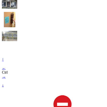
↑
←
Ctrl
→
↓