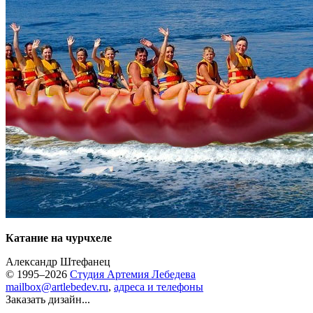
Катание на чурчхеле
Александр Штефанец
© 1995–2026
Студия Артемия Лебедева
mailbox@artlebedev.ru
,
адреса и телефоны
Заказать дизайн...