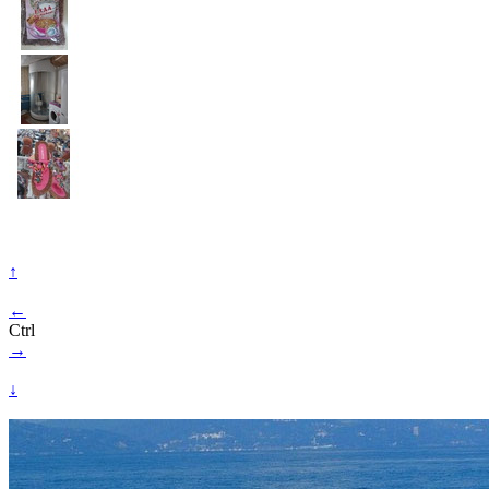
↑
←
Ctrl
→
↓