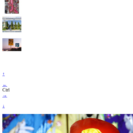
↑
←
Ctrl
→
↓