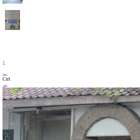
↑
←
Ctrl
→