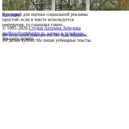
Критерий для оценки социальной рекламы
социалка
простой: если в тексте используется
императив, то социалка говно.
© 1995–2026
Студия Артемия Лебедева
mailbox@artlebedev.ru
,
адреса и телефоны
Не используй императив. Не будь мудаком.
Заказать дизайн...
Не делай хуйню. Не пиши уебищные тексты.