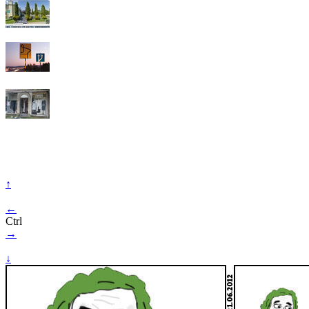
↑
←
Ctrl
→
↓