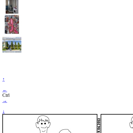
↑
←
Ctrl
→
↓