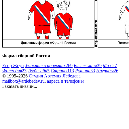
Форма сборной России
Егор Жгун
Участие в проектах
269
Бизнес-линч
39
Мозг
27
Фото дня
23
Техдизайн
5
Стрипы
113
Рутина
33
Награды
26
© 1995–2026
Студия Артемия Лебедева
mailbox@artlebedev.ru
,
адреса и телефоны
Заказать дизайн...