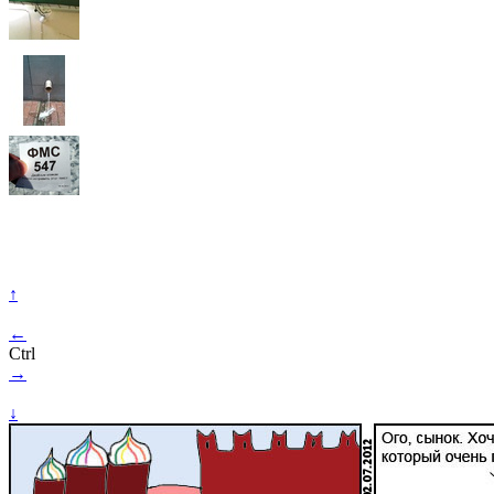
↑
←
Ctrl
→
↓