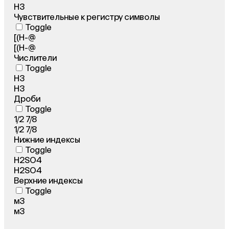
H3
Чувствительные к регистру символы
Toggle
[(H-@
[(H-@
Числители
Toggle
H3
H3
Дроби
Toggle
1/2 7/8
1/2 7/8
Нижние индексы
Toggle
H2SO4
H2SO4
Верхние индексы
Toggle
м3
м3