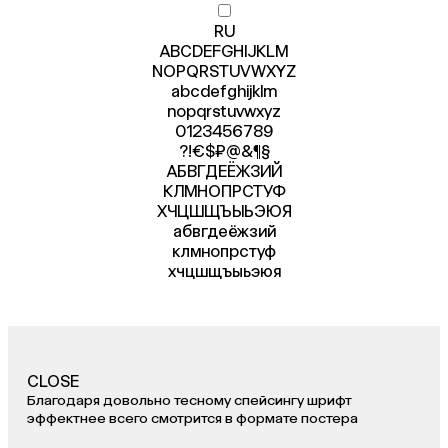
RU
ABCDEFGHIJKLM
NOPQRSTUVWXYZ
abcdefghijklm
nopqrstuvwxyz
012345
6789
?!€$₽@&¶§
АБВГДЕЁЖЗИЙ
КЛМНОПРСТУФ
ХЧЦШЩЪЫЬЭЮЯ
абвгдеёжзий
клмнопрстуф
хчцшщъыьэюя
CLOSE
Благодаря довольно тесному спейсингу шрифт
эффектнее всего смотрится в формате постера