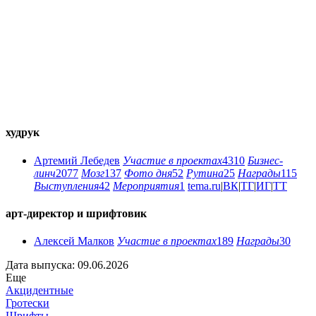
худрук
Артемий Лебедев
Участие в проектах
4310
Бизнес-
линч
2077
Мозг
137
Фото дня
52
Рутина
25
Награды
115
Выступления
42
Мероприятия
1
tema.ru
|
ВК
|
ТГ
|
ИГ
|
ТТ
арт-директор и шрифтовик
Алексей Малков
Участие в проектах
189
Награды
30
Дата выпуска: 09.06.2026
Еще
Акцидентные
Гротески
Шрифты