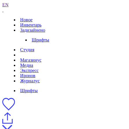
EN
Новое
Инвентарь
Задизайнено
Шрифты
Студия
Магазинус
Медиа
Экспресс
Иронов
Журналус
Шрифты