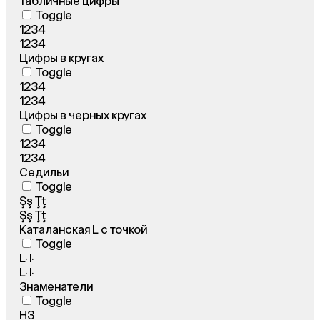
Табличные цифры
Toggle
1234
1234
Цифры в кругах
Toggle
1234
1234
Цифры в черных кругах
Toggle
1234
1234
Седильи
Toggle
Şş Ţţ
Şş Ţţ
Каталанская L с точкой
Toggle
L· l·
L· l·
Знаменатели
Toggle
H3