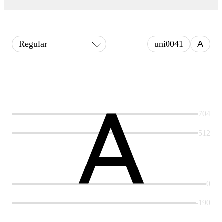
Regular
uni0041
A
A
704
512
0
-190