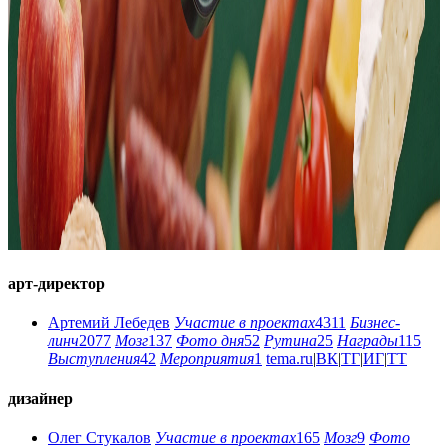
арт-директор
Артемий Лебедев
Участие в проектах
4311
Бизнес-
линч
2077
Мозг
137
Фото дня
52
Рутина
25
Награды
115
Выступления
42
Мероприятия
1
tema.ru
|
ВК
|
ТГ
|
ИГ
|
ТТ
дизайнер
Олег Стукалов
Участие в проектах
165
Мозг
9
Фото