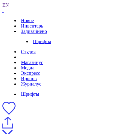
EN
Новое
Инвентарь
Задизайнено
Шрифты
Студия
Магазинус
Медиа
Экспресс
Иронов
Журналус
Шрифты