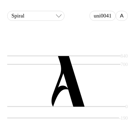
Spiral
uni0041
A
A
840
700
0
-190