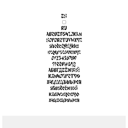
EN
RU
ABCDEFGHIJKLM
NOPQRSTUVWXYZ
abcdefghijklm
nopqrstuvwxyz
012345
6789
?!€$₽@&¶§
АБВГДЕЁЖЗИЙ
КЛМНОПРСТУФ
ХЧЦШЩЪЫЬЭЮЯ
абвгдеёжзий
клмнопрстуф
хчцшщъыьэюя