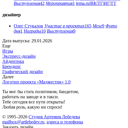
Выступления
42
Мероприятия
1
tema.ru
|
ВК
|
ТГ
|
ИГ
|
ТТ
дизайнер
Олег Стукалов
Участие в проектах
165
Мозг
9
Фото
дня
1
Награды
10
Выступления
9
Дата выпуска: 29.01.2026
Еще
Игры
Экспресс-дизайн
Айдентика
Брендинг
Графический дизайн
Далее
Логотип проекта «Маджестик» 1.0
Ты мог бы стать политиком, бандитом,
работать на заводе и в такси.
Тебе сегодня все пути открыты!
Любая роль, какую ни спроси!
© 1995–2026
Студия Артемия Лебедева
mailbox@artlebedev.ru
,
адреса и телефоны
Заказать дизайн...