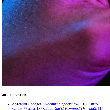
арт-директор
Артемий Лебедев
Участие в проектах
4310
Бизнес-
линч
2077
Мозг
137
Фото дня
52
Рутина
25
Награды
115