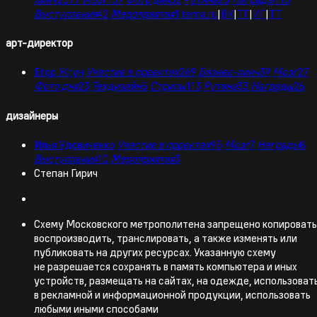
Выступления
42
Мероприятия
1
tema.ru
|
ВК
|
ТГ
|
ИГ
|
ТТ
арт-директор
Егор Жгун
Участие в проектах
269
Бизнес-линч
39
Мозг
27
Фото дня
23
Техдизайн
5
Стрипы
113
Рутина
33
Награды
26
дизайнеры
Илья Удовиченко
Участие в проектах
95
Мозг
7
Награды
8
Выступления
10
Мероприятия
3
Степан Гирич
Схему Московского метрополитена запрещено копировать
воспроизводить, транслировать, а также изменять или
публиковать на других ресурсах. Указанную схему
не разрешается сохранять в память компьютера и иных
устройств, размещать на сайтах, на одежде, использоват
в рекламной и информационной продукции, использовать
любыми иными способами