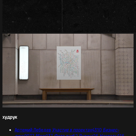
худрук
Артемий Лебедев
Участие в проектах
4310
Бизнес-
линч
2077
Мозг
137
Фото дня
52
Рутина
25
Награды
115