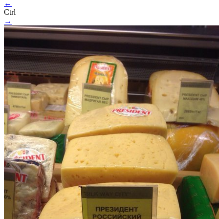
←
Ctrl
→