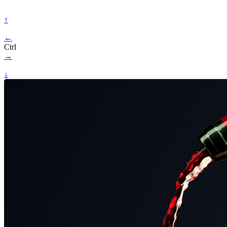
↑
←
Ctrl
→
↓