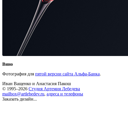
Вино
Фотография для
пятой версии сайта Альфа-Банка
.
Иван Ващенко
и
Анастасия Пакош
© 1995–2026
Студия Артемия Лебедева
mailbox@artlebedev.ru
,
адреса и телефоны
Заказать дизайн...