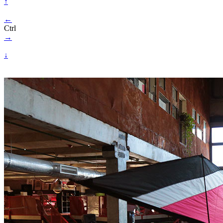
↑
←
Ctrl
→
↓