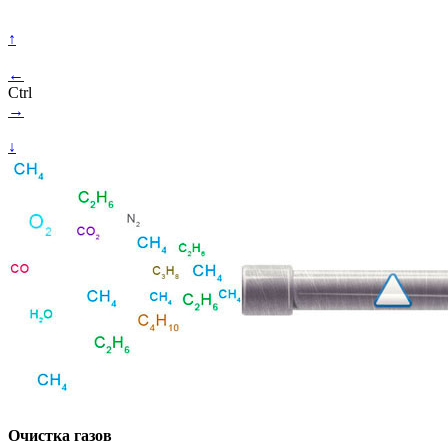
↑
←
Ctrl
→
↓
Очистка газов