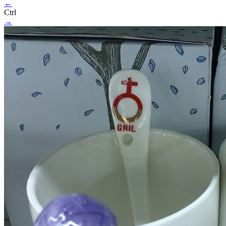
←
Ctrl
→