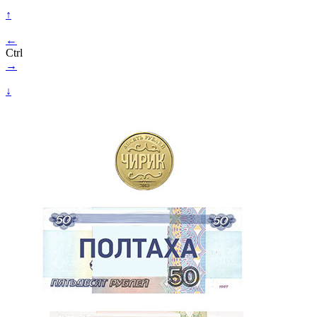
↑
←
Ctrl
→
↓