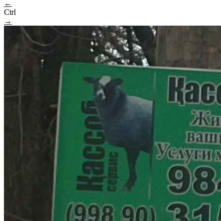
←
Ctrl
→