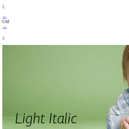
↑
←
Ctrl
→
↓