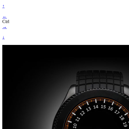
↑
←
Ctrl
→
↓