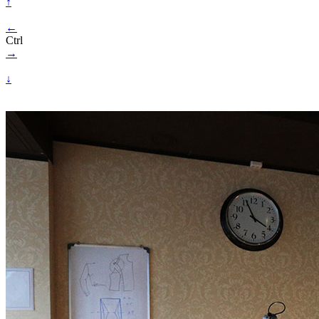
↑
←
Ctrl
→
↓