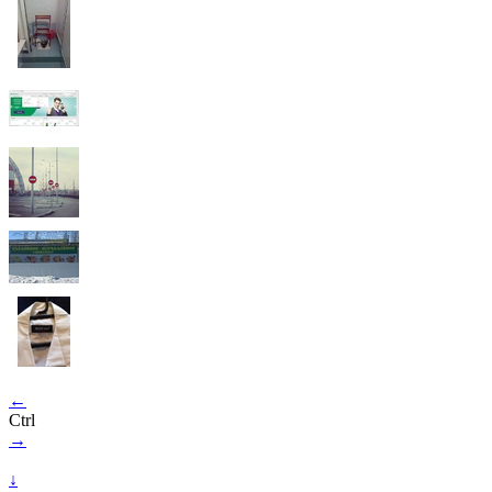
←
Ctrl
→
↓