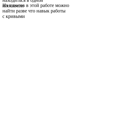
находиться в одной
Из плюсов в этой работе можно
плоскости
найти разве что навык работы
с кривыми