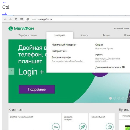
←
Ctrl
→