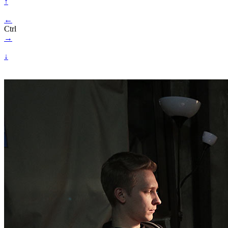
↑
←
Ctrl
→
↓