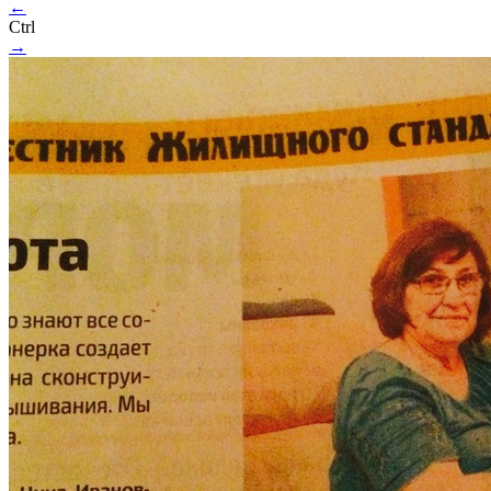
←
Ctrl
→