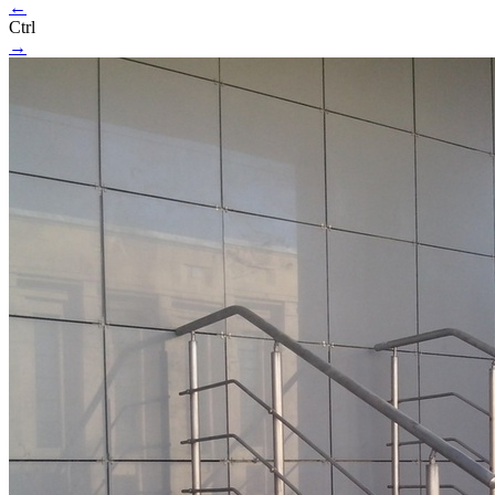
←
Ctrl
→