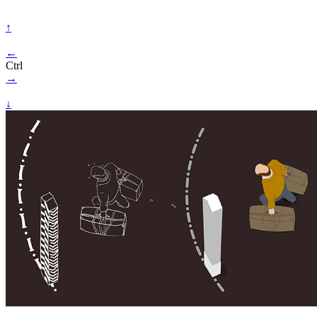
↑
←
Ctrl
→
↓