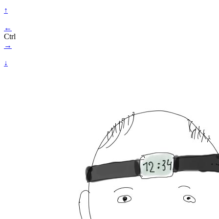
↑
←
Ctrl
→
↓