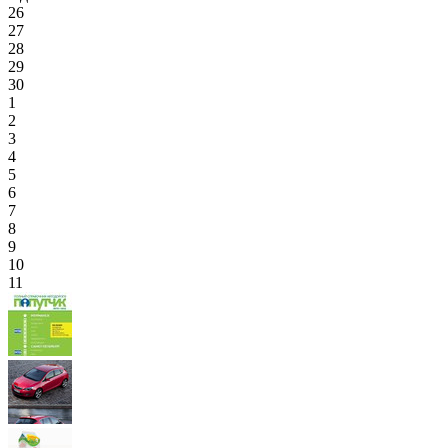
26
27
28
29
30
1
2
3
4
5
6
7
8
9
10
11