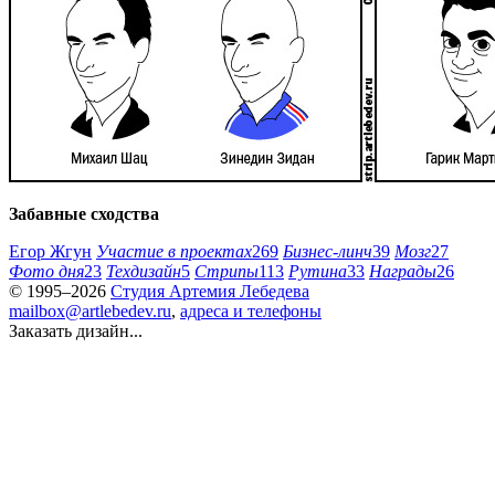
Забавные сходства
Егор Жгун
Участие в проектах
269
Бизнес-линч
39
Мозг
27
Фото дня
23
Техдизайн
5
Стрипы
113
Рутина
33
Награды
26
© 1995–2026
Студия Артемия Лебедева
mailbox@artlebedev.ru
,
адреса и телефоны
Заказать дизайн...