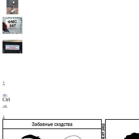
↑
←
Ctrl
→
↓