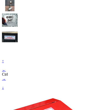
↑
←
Ctrl
→
↓