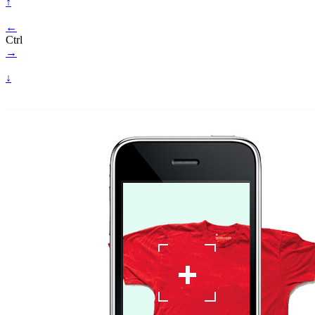
↑
←
Ctrl
→
↓